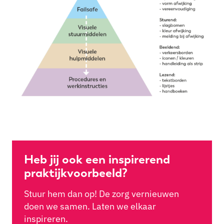
Heb jij ook een inspirerend
praktijkvoorbeeld?
Stuur hem dan op! De zorg vernieuwen
doen we samen. Laten we elkaar
inspireren.