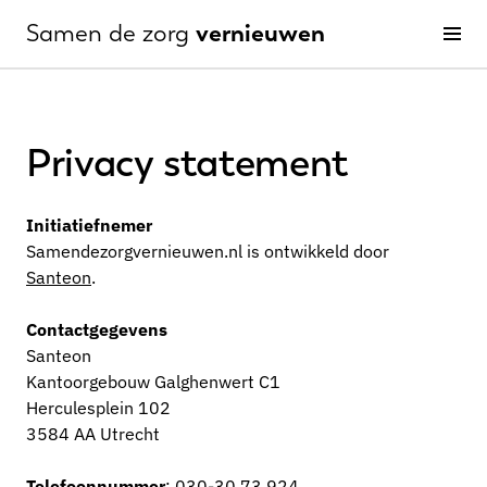
vernieuwen
Samen de zorg
Men
Privacy statement
Initiatiefnemer
Samendezorgvernieuwen.nl is ontwikkeld door
Santeon
.
Contactgegevens
Santeon
Kantoorgebouw Galghenwert C1
Herculesplein 102
3584 AA Utrecht
Telefoonnummer
: 030-30 73 924