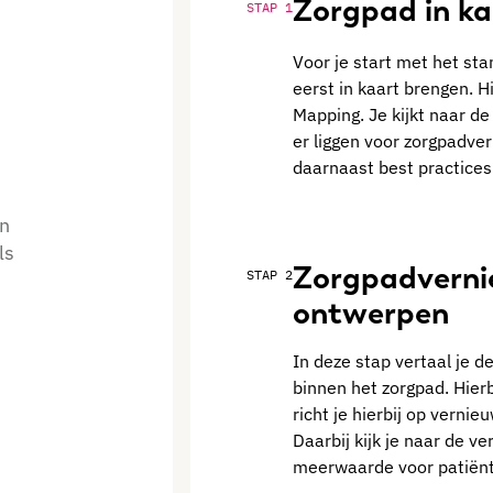
Zorgpad in ka
STAP 1
Voor je start met het st
eerst in kaart brengen. 
Mapping. Je kijkt naar de
er liggen voor zorgpadver
daarnaast best practices 
en
ls
Zorgpadverni
STAP 2
ontwerpen
In deze stap vertaal je 
binnen het zorgpad. Hierb
richt je hierbij op vern
Daarbij kijk je naar de 
meerwaarde voor patiënt