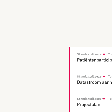
Standaardiseren
To
Patiëntenparticip
Standaardiseren
To
Datastroom aan
Standaardiseren
Te
Projectplan