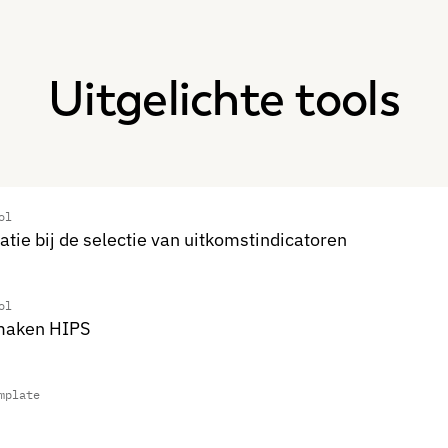
Uitgelichte tools
ol
atie bij de selectie van uitkomstindicatoren
ol
maken HIPS
mplate