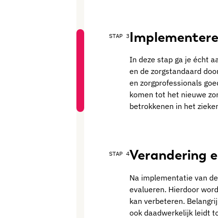
Implementere
STAP 3
In deze stap ga je écht 
en de zorgstandaard doorv
en zorgprofessionals go
komen tot het nieuwe zor
betrokkenen in het zieke
Verandering e
STAP 4
Na implementatie van de
evalueren. Hierdoor wordt
kan verbeteren. Belangri
ook daadwerkelijk leidt t