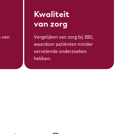
Kwaliteit
van zorg
n van
Vergelijken van zorg bij IBD,
waardoor patiënten minder
vervelende onderzoeken
hebben.