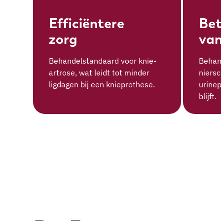
Efficiëntere
Bet
zorg
van
Behandelstandaard voor knie-
Behan
artrose, wat leidt tot minder
niersc
ligdagen bij een knieprothese.
urine
blijft.