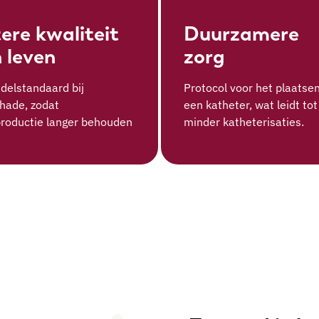
ere kwaliteit
Duurzamere
 leven
zorg
delstandaard bij
Protocol voor het plaatse
hade, zodat
een katheter, wat leidt tot
productie langer behouden
minder katheterisaties.